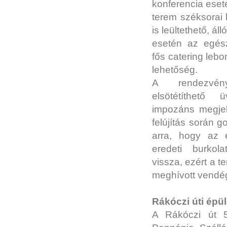
konferencia eset
terem széksorai 
is leültethető, ál
esetén az egés
fős catering lebo
lehetőség.
A rendezvén
elsötétíthető 
impozáns megjele
felújítás során 
arra, hogy az 
eredeti burkola
vissza, ezért a 
meghívott vendé
Rákóczi úti épül
A Rákóczi út 5.