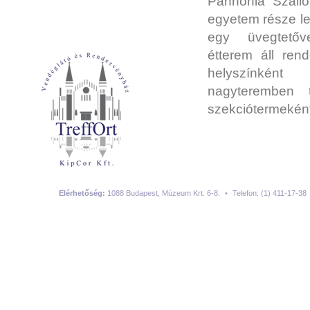
Pannónia Szálló
egyetem része lett
egy üvegtetőv
étterem áll rend
helyszínkén
nagyteremben t
szekciótermeként
Elérhetőség:
1088 Budapest, Múzeum Krt. 6-8.
•
Telefon: (1) 411-17-38