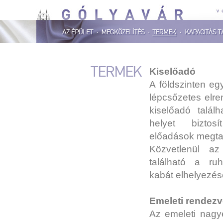
Kiselőadó
A földszinten egy
lépcsőzetes elre
kiselőadó találh
helyet biztosí
előadások megta
Közvetlenül az
található a ru
kabát elhelyezés
Emeleti rendez
Az emeleti nagy